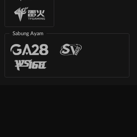
Sabung Ayam