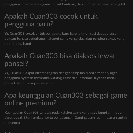
pengguna, rekomendasi game, pusat bantuan, dan pembaruan layanan digital.
Apakah Cuan303 cocok untuk
pengguna baru?
Ya, Cuan303 cocok untuk pengguna baru karena informasi dapat disusun
dengan bahasa sederhana, kategori game yang jelas, dan panduan akses yang
mudah dipahami.
Apakah Cuan303 bisa diakses lewat
ponsel?
Ya, Cuan303 dapat dikembangkan dengan tampilan mobile friendly agar
pengguna nyaman membuka katalog game dan informasi layanan melalui
ponsel, tablet, maupun desktop.
Apa keunggulan Cuan303 sebagai game
online premium?
Keunggulan Cuan303 terletak pada katalog game yang rapi, tampilan modern,
akses cepat, fitur lengkap, serta pengalaman iGaming yang lebih nyaman untuk
pengguna.