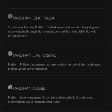
TARUHAN OLAHRAGA
Sportsbook Gaming Platform Terbaik menawarkan lebih banyak game,
odds yang lebih tinggi, dan menyediakan pilihan yang lebih banyak
untuk pemain.
TARUHAN LIVE KASINO
Platform Pilihan bagi perusahaan-perusahaan terbaik di dunia, dengan
pilihan variasi game terbanyak
TARUHAN TOGEL
Platform togel yang menarik dari perusahan terbaik di dunia yang
menawarkan hadiah kemenangan besar