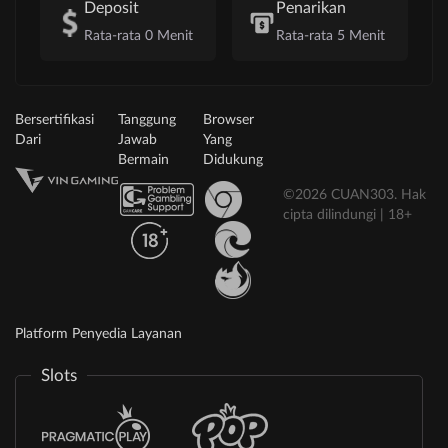
Deposit
Penarikan
Rata-rata 0 Menit
Rata-rata 5 Menit
Bersertifikasi
Tanggung
Browser
Dari
Jawab
Yang
Bermain
Didukung
©2026 CUAN303. Hak
cipta dilindungi | 18+
Platform Penyedia Layanan
Slots