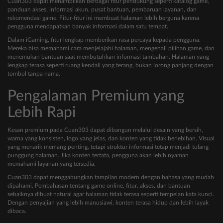
Cuan303 dapat menampilkan berbagai fitur pendukung seperti katalog game,
panduan akses, informasi akun, pusat bantuan, pembaruan layanan, dan
rekomendasi game. Fitur-fitur ini membuat halaman lebih berguna karena
pengguna mendapatkan banyak informasi dalam satu tempat.
Dalam iGaming, fitur lengkap memberikan rasa percaya kepada pengguna.
Mereka bisa memahami cara menjelajahi halaman, mengenali pilihan game, dan
menemukan bantuan saat membutuhkan informasi tambahan. Halaman yang
lengkap terasa seperti ruang kendali yang terang, bukan lorong panjang dengan
tombol tanpa nama.
Pengalaman Premium yang
Lebih Rapi
Kesan premium pada Cuan303 dapat dibangun melalui desain yang bersih,
warna yang konsisten, logo yang jelas, dan konten yang tidak berlebihan. Visual
yang menarik memang penting, tetapi struktur informasi tetap menjadi tulang
punggung halaman. Jika konten tertata, pengguna akan lebih nyaman
memahami layanan yang tersedia.
Cuan303 dapat menggabungkan tampilan modern dengan bahasa yang mudah
dipahami. Pembahasan tentang game online, fitur, akses, dan bantuan
sebaiknya dibuat natural agar halaman tidak terasa seperti tempelan kata kunci.
Dengan penyajian yang lebih manusiawi, konten terasa hidup dan lebih layak
dibaca.