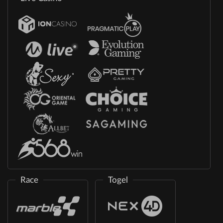
Race
Togel