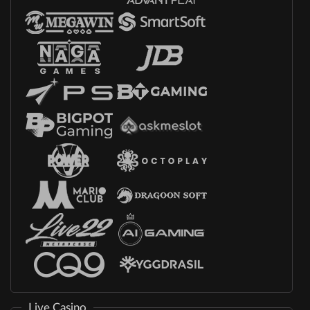
Live Casino