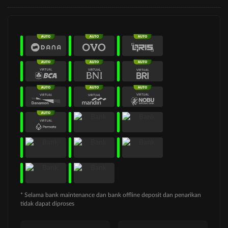
* Selama bank maintenance dan bank offline deposit dan penarikan
tidak dapat diproses