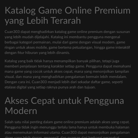
Katalog Game Online Premium
yang Lebih Terarah
Cuan303 dapat menghadirkan katalog game online premium dengan susunan
yang lebih mudah dijelajahi. Katalog ini membantu pengguna mengenal
berbagai kategori permainan, mulai dari game dengan visual modern, game
ringan untuk akses mobile, game bertema petualangan, hingga game interaktif
dengan fitur hiburan yang lebih dinamis.
Katalog yang baik tidak hanya menampilkan banyak pilihan, tetapi juga
memberi penjelasan tentang karakter setiap game. Pengguna dapat memahami
mana game yang cocok untuk akses cepat, mana yang menonjolkan tampilan
visual, dan mana yang menghadirkan pengalaman bermain lebih mendalam.
Dengan cara ini, Cuan303 menjadi lebih dari sekadar daftar game, seperti
etalase digital yang setiap raknya punya arah dan tujuan.
Akses Cepat untuk Pengguna
Modern
Salah satu nilai penting dalam game online premium adalah akses yang cepat.
Pengguna tidak ingin menunggu terlalu lama hanya untuk membuka halaman
atau menemukan informasi utama. Cuan303 dapat menonjolkan pengalaman
akses yang lebih ringan, responsif, dan nyaman dari berbagai perangkat.