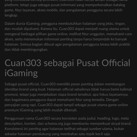
platform, tetapi juga sebagai pusat informasi yang memperkenalkan katalog
game, fitur layanan, akses mobile, dan pengalaman pengguna secara lebih
lengkap.
Dalam dunia iGaming, pengguna membutuhkan halaman yang jelas, ringan,
dan mudah dipahami. Karena itu, Cuan303 dapat menjadi ruang utama untuk
mengenal berbagai pilihan game online, melihat fitur unggulan, memahami cara
akses, serta menemukan informasi penting tanpa harus berpindah ke banyak
halaman. Semua bagian dibuat agar pengalaman pengguna terasa lebih praktis
dan tidak membingungkan.
Cuan303 sebagai Pusat Official
iGaming
Sebagai pusat official, Cuan303 memiliki peran penting dalam membangun
identitas brand yang kuat. Halaman official sebaiknya tidak hanya berisi kalimat
promosi, tetapi juga menjelaskan siapa brand tersebut, apa fokus layanannya,
dan bagaimana pengguna dapat memahami fitur yang tersedia. Dengan
penyajian yang rapi, Cuan303 dapat tampil sebagai pusat utama game online
premium iGaming yang lebih mudah dikenali.
Penggunaan nama Cuan303 secara konsisten pada judul, heading, logo, meta
description, konten, dan schema.org juga membantu memperkuat sinyal brand.
Konsistensi ini penting agar halaman terlihat sebagai sumber utama, bukan
sekadar halaman pendukung yang membahas satu topik kecil saja.