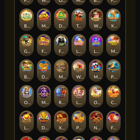
Pop Pop Candy 1000
Winning Mask
OpenSesameII
Magic Ace WILD LOCK
Blossom of Wealth
Fortune Jewel
Big Three Dragons
MayaGoldCrazy
Dragon Soar - Hyper Wild
TripleKingKong
Winning Mask II
X-Huge_Fishin' Fever X-Huge
Golden Hoof Quest
Fortune Neko
Formosa Bear
Lucky Pearl
LuckyDiamond
Money Tree - Hyper Wild
Bull Treasure
Dragon
Mahjong
Ways of the Holy Horse
Magic Ace
Poseidon
Olympian Temple
Modern Gods
Ragnarok : Thor VS Loki
Lucky Elephant X-Huge
Olympig
CaiShen Coming
LanternWealth
DragonsWorld
XiYangYang
Prosperity Tiger
New Year
FunkyKingKong