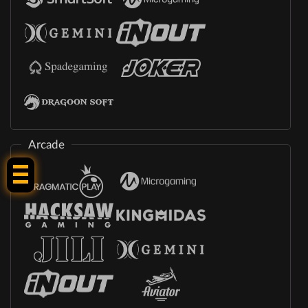
Arcade