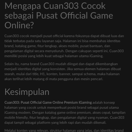
Mengapa Cuan303 Cocok
sebagai Pusat Official Game
Online?
Cuan303 cocok menjadi pusat official karena fokusnya dapat dibuat luas dan
tidak terbatas pada satu layanan saja. Halaman ini bisa membahas identitas
brand, katalog game, fitur lengkap, akses mobile, pusat bantuan, dan
pengalaman digital secara menyeluruh. Dengan cakupan seperti ini, Cuan303
memiliki posisi yang lebih kuat sebagai halaman utama iGaming.
Selain itu, nama brand Cuan303 mudah diingat dan dapat dikembangkan
menjadi identitas digital yang konsisten. Jika semua elemen halaman dibuat
searah, mulai dari title, H1, konten, banner, sampai schema, maka halaman
akan terlihat lebih matang di mata pengguna dan mesin pencari.
Kesimpulan
Cuan303: Pusat Official Game Online Premium IGaming
adalah konsep
halaman yang cocok untuk memperkuat posisi brand sebagai pusat utama
iGaming modern. Dengan katalog game online premium, akses cepat, tampilan
mobile friendly, fitur lengkap, dan pengalaman digital yang nyaman, Cuan303
dapat tampil sebagai platform yang lebih rapi dan mudah dikenali.
Melalui konten yang relevan, struktur halaman yang jelas, dan identitas brand