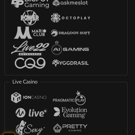
Live Casino
Tap Me!