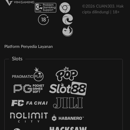
©2026 CUAN303. Hak
cipta dilindungi | 18+
Platform Penyedia Layanan
Slots