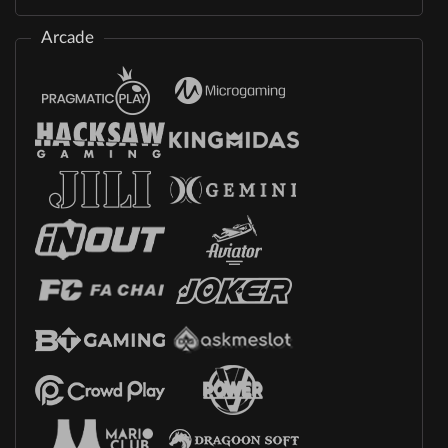
Arcade