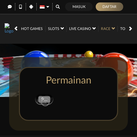
MASUK
DAFTAR
HOT GAMES
SLOTS
LIVE CASINO
RACE
TOGEL
Permainan
i