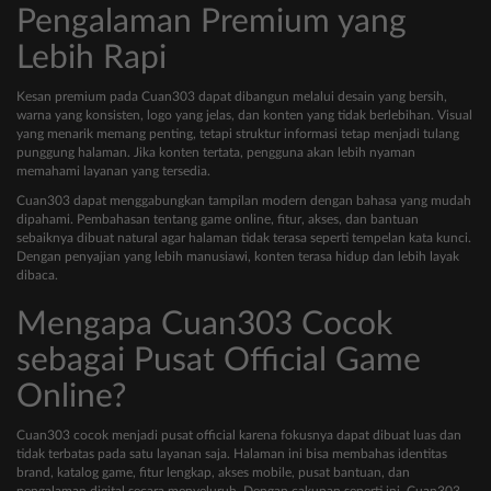
Pengalaman Premium yang
Lebih Rapi
Kesan premium pada Cuan303 dapat dibangun melalui desain yang bersih,
warna yang konsisten, logo yang jelas, dan konten yang tidak berlebihan. Visual
yang menarik memang penting, tetapi struktur informasi tetap menjadi tulang
punggung halaman. Jika konten tertata, pengguna akan lebih nyaman
memahami layanan yang tersedia.
Cuan303 dapat menggabungkan tampilan modern dengan bahasa yang mudah
dipahami. Pembahasan tentang game online, fitur, akses, dan bantuan
sebaiknya dibuat natural agar halaman tidak terasa seperti tempelan kata kunci.
Dengan penyajian yang lebih manusiawi, konten terasa hidup dan lebih layak
dibaca.
Mengapa Cuan303 Cocok
sebagai Pusat Official Game
Online?
Cuan303 cocok menjadi pusat official karena fokusnya dapat dibuat luas dan
tidak terbatas pada satu layanan saja. Halaman ini bisa membahas identitas
brand, katalog game, fitur lengkap, akses mobile, pusat bantuan, dan