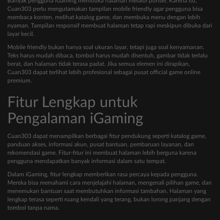
Banyak pengguna iGaming membuka halaman melalui ponsel. Karena itu,
Cuan303 perlu mengutamakan tampilan mobile friendly agar pengguna bisa
membaca konten, melihat katalog game, dan membuka menu dengan lebih
nyaman. Tampilan responsif membuat halaman tetap rapi meskipun dibuka dari
layar kecil.
Mobile friendly bukan hanya soal ukuran layar, tetapi juga soal kenyamanan.
Teks harus mudah dibaca, tombol harus mudah disentuh, gambar tidak terlalu
berat, dan halaman tidak terasa padat. Jika semua elemen ini dirapikan,
Cuan303 dapat terlihat lebih profesional sebagai pusat official game online
premium.
Fitur Lengkap untuk
Pengalaman iGaming
Cuan303 dapat menampilkan berbagai fitur pendukung seperti katalog game,
panduan akses, informasi akun, pusat bantuan, pembaruan layanan, dan
rekomendasi game. Fitur-fitur ini membuat halaman lebih berguna karena
pengguna mendapatkan banyak informasi dalam satu tempat.
Dalam iGaming, fitur lengkap memberikan rasa percaya kepada pengguna.
Mereka bisa memahami cara menjelajahi halaman, mengenali pilihan game, dan
menemukan bantuan saat membutuhkan informasi tambahan. Halaman yang
lengkap terasa seperti ruang kendali yang terang, bukan lorong panjang dengan
tombol tanpa nama.