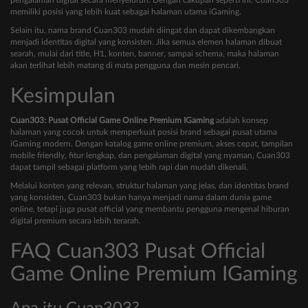
pengalaman digital secara menyeluruh. Dengan cakupan seperti ini, Cuan303
memiliki posisi yang lebih kuat sebagai halaman utama iGaming.
Selain itu, nama brand Cuan303 mudah diingat dan dapat dikembangkan
menjadi identitas digital yang konsisten. Jika semua elemen halaman dibuat
searah, mulai dari title, H1, konten, banner, sampai schema, maka halaman
akan terlihat lebih matang di mata pengguna dan mesin pencari.
Kesimpulan
Cuan303: Pusat Official Game Online Premium IGaming
adalah konsep
halaman yang cocok untuk memperkuat posisi brand sebagai pusat utama
iGaming modern. Dengan katalog game online premium, akses cepat, tampilan
mobile friendly, fitur lengkap, dan pengalaman digital yang nyaman, Cuan303
dapat tampil sebagai platform yang lebih rapi dan mudah dikenali.
Melalui konten yang relevan, struktur halaman yang jelas, dan identitas brand
yang konsisten, Cuan303 bukan hanya menjadi nama dalam dunia game
online, tetapi juga pusat official yang membantu pengguna mengenal hiburan
digital premium secara lebih terarah.
FAQ Cuan303 Pusat Official
Game Online Premium IGaming