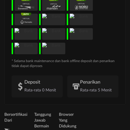
* Selama bank maintenance dan bank offline deposit dan penarikan
tidak dapat diproses
Deposit
Penarikan
Rata-rata 0 Menit
Rata-rata 5 Menit
Bersertifikasi
Tanggung
Browser
Dari
Jawab
Yang
Bermain
Didukung